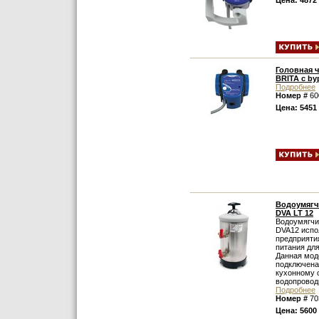
Цена: 4872
Головная 
BRITA с by
Подробнее
Номер #
60
Цена: 5451
Водоумягчи
DVA LT 12
Водоумягчи
DVA12 испо
предприяти
питания дл
Данная мод
подключена
кухонному 
водопроводн
Подробнее
Номер #
70
Цена: 5600