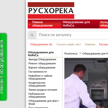
Пивное
Оборудование для
Холо
.
оборудование
HoReCa
обор
т оборудования
Оборудование б/у
Скачать прайс-лист
Новинки
Распр
Оборудование для
>
Rushoreca
Оборудование для 
HoReCa
Аренда Оборудования
Ремонт оборудования
Барное оборудование
Гастроемкости
Кофейное и чайное
оборудование
Кондитерское
оборудование
Линии раздачи питания
Нейтральное
оборудование
Оборудование для фаст-
фуда
Посудомоечное