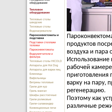
оборудование
Тепловое
оборудование
Тепловые столы
шведские
Тепловые столы
Водонагреватели
Пароконвектома
Пароконвектоматы и
подставки
Подставки стеллажи
продуктов поср
тележки
Пароконвектоматы
воздуха и пара 
Водоумягчители и
фильтра
Использование 
Тепловые столы HICOLD
Аппараты для Hot Dog
рабочей камере
Аппараты для варки яиц
приготовления п
Блинницы
Вафельницы
варку на пару, 
Витрины тепловые
Грили для кур
регенерацию.
Гриль мангал
Шкафы расстоечные
Поэтому как ус
Грили роликовые
Грили-саламандер
различные режи
Конвекционные печи